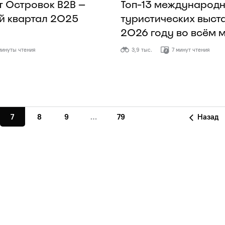
 Островок B2B —
Топ-13 международ
й квартал 2025
туристических выста
2026 году во всём 
минуты чтения
3,9 тыс.
7 минут чтения
7
8
9
…
79
Назад