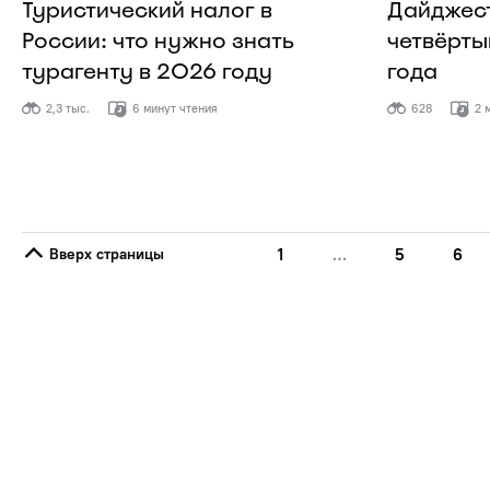
Туристический налог в
Дайджест
России: что нужно знать
четвёрты
турагенту в 2026 году
года
2,3 тыс.
6 минут чтения
628
2 
Вверх страницы
1
…
5
6