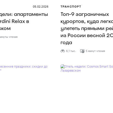
05.02.2026
ТРАНСПОРТ
дели: апартаменты
Топ-9 заграничных
rdini Relax в
курортов, куда легк
ском
улететь прямыми р
из России весной 2
инуты чтения
года
6,1 тыс.
5 минут чтения