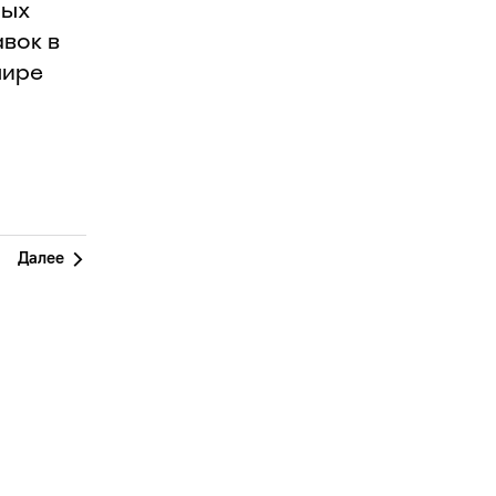
ных
вок в
мире
Далее